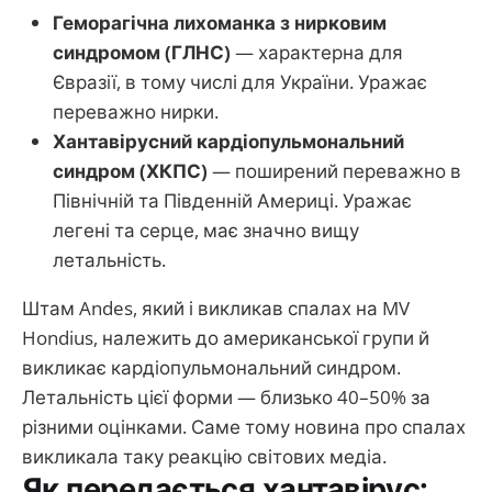
Геморагічна лихоманка з нирковим
синдромом (ГЛНС)
— характерна для
Євразії, в тому числі для України. Уражає
переважно нирки.
Хантавірусний кардіопульмональний
синдром (ХКПС)
— поширений переважно в
Північній та Південній Америці. Уражає
легені та серце, має значно вищу
летальність.
Штам Andes, який і викликав спалах на MV
Hondius, належить до американської групи й
викликає кардіопульмональний синдром.
Летальність цієї форми — близько 40–50% за
різними оцінками. Саме тому новина про спалах
викликала таку реакцію світових медіа.
Як передається хантавірус: