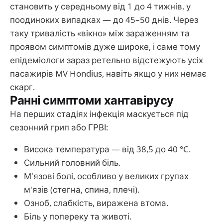
становить у середньому від 1 до 4 тижнів, у
поодиноких випадках — до 45–50 днів. Через
таку тривалість «вікно» між зараженням та
проявом симптомів дуже широке, і саме тому
епідеміологи зараз ретельно відстежують усіх
пасажирів MV Hondius, навіть якщо у них немає
скарг.
Ранні симптоми хантавірусу
На перших стадіях інфекція маскується під
сезонний грип або ГРВІ:
Висока температура — від 38,5 до 40 °C.
Сильний головний біль.
М'язові болі, особливо у великих групах
м'язів (стегна, спина, плечі).
Озноб, слабкість, виражена втома.
Біль у попереку та животі.