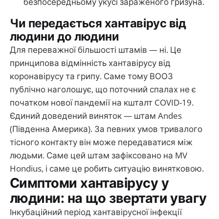
безпосередньому укусі зараженого гризуна.
Чи передається хантавірус від
людини до людини
Для переважної більшості штамів — ні. Це
принципова відмінність хантавірусу від
коронавірусу та грипу. Саме тому ВООЗ
публічно наголошує, що поточний спалах не є
початком нової пандемії на кшталт COVID-19.
Єдиний доведений виняток — штам Andes
(Південна Америка). За певних умов тривалого
тісного контакту він може передаватися між
людьми. Саме цей штам зафіксовано на MV
Hondius, і саме це робить ситуацію винятковою.
Симптоми хантавірусу у
людини: на що звертати увагу
Інкубаційний період хантавірусної інфекції