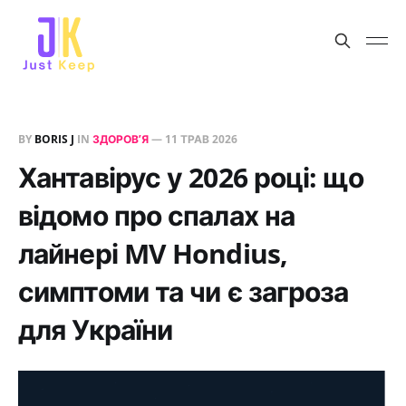
BY
BORIS J
IN
ЗДОРОВʼЯ
—
11 ТРАВ 2026
Хантавірус у 2026 році: що
відомо про спалах на
лайнері MV Hondius,
симптоми та чи є загроза
для України