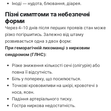
Іноді — нудота, блювання, діарея.
Пізні симптоми та небезпечні
форми
Через 4–10 днів після перших проявів стан може
різко погіршитись. Залежно від штаму
розвивається одна з двох форм:
При геморагічній лихоманці з нирковим
синдромом (ГЛНС):
Різке зниження кількості сечі (олігурія) або
повна її відсутність.
Біль у попереку, що посилюється.
Точкові крововиливи на шкірі, кровотечі з
носа, ясен.
Падіння артеріального тиску.
Гостра ниркова недостатність.