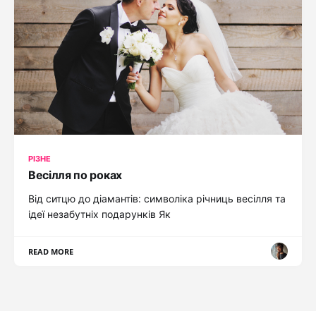
РІЗНЕ
Весілля по роках
Від ситцю до діамантів: символіка річниць весілля та
ідеї незабутніх подарунків Як
READ MORE