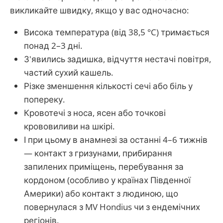
викликайте швидку, якщо у вас одночасно:
Висока температура (від 38,5 °C) тримається
понад 2–3 дні.
З'явились задишка, відчуття нестачі повітря,
частий сухий кашель.
Різке зменшення кількості сечі або біль у
попереку.
Кровотечі з носа, ясен або точкові
крововиливи на шкірі.
І при цьому в анамнезі за останні 4–6 тижнів
— контакт з гризунами, прибирання
запилених приміщень, перебування за
кордоном (особливо у країнах Південної
Америки) або контакт з людиною, що
повернулася з MV Hondius чи з ендемічних
регіонів.