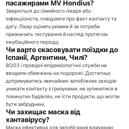
пасажирами MV Hondius?
Зверніться до сімейного лікаря або
інфекціоніста, повідомте про факт контакту та
дату. Лікар оцінить ризики й за потреби
призначить тестування й нагляд протягом
інкубаційного періоду.
Чи варто скасовувати поїздки до
Іспанії, Аргентини, Чилі?
ВООЗ і провідні епідеміологічні служби не
вводили обмежень на подорожі. Достатньо
дотримуватись звичайних запобіжних заходів:
уникати контакту з гризунами, не зупинятися в
покинутих будівлях, не їсти продукти, що могли
бути забруднені.
Чи захищає маска від
хантавірусу?
Маска ефективна для запобігання вдиханню