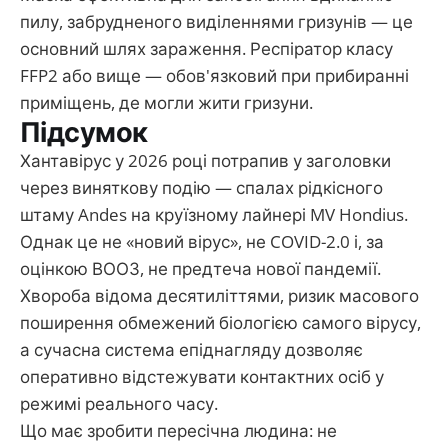
пилу, забрудненого виділеннями гризунів — це
основний шлях зараження. Респіратор класу
FFP2 або вище — обов'язковий при прибиранні
приміщень, де могли жити гризуни.
Підсумок
Хантавірус у 2026 році потрапив у заголовки
через виняткову подію — спалах рідкісного
штаму Andes на круїзному лайнері MV Hondius.
Однак це не «новий вірус», не COVID-2.0 і, за
оцінкою ВООЗ, не предтеча нової пандемії.
Хвороба відома десятиліттями, ризик масового
поширення обмежений біологією самого вірусу,
а сучасна система епіднагляду дозволяє
оперативно відстежувати контактних осіб у
режимі реального часу.
Що має зробити пересічна людина: не