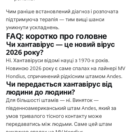
Чим раніше встановлений діагноз і розпочата
підтримуюча терапія — тим вищі шанси
уникнути ускладнень.
FAQ: коротко про головне
Чи хантавірус — це новий вірус
2026 року?
Ні. Хантавіруси відомі науці з 1970-х років.
Новиною 2026 року є саме спалах на лайнері MV
Hondius, спричинений рідкісним штамом Andes.
Чи передається хантавірус від
людини до людини?
Для більшості штамів — ні. Виняток —
південноамериканський штам Andes, який за
умов тривалого тісного контакту може
передаватись між людьми. Саме цей штам
викликав спалах на MV Hondius.