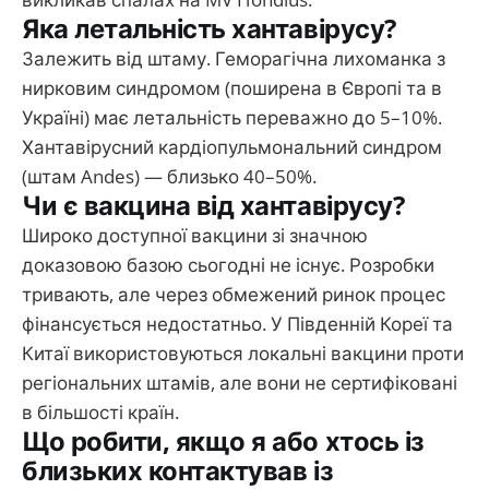
Яка летальність хантавірусу?
Залежить від штаму. Геморагічна лихоманка з
нирковим синдромом (поширена в Європі та в
Україні) має летальність переважно до 5–10%.
Хантавірусний кардіопульмональний синдром
(штам Andes) — близько 40–50%.
Чи є вакцина від хантавірусу?
Широко доступної вакцини зі значною
доказовою базою сьогодні не існує. Розробки
тривають, але через обмежений ринок процес
фінансується недостатньо. У Південній Кореї та
Китаї використовуються локальні вакцини проти
регіональних штамів, але вони не сертифіковані
в більшості країн.
Що робити, якщо я або хтось із
близьких контактував із